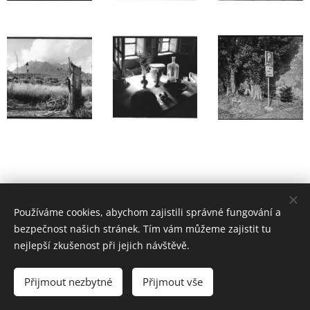
Používáme cookies, abychom zajistili správné fungování a
bezpečnost našich stránek. Tím vám můžeme zajistit tu
nejlepší zkušenost při jejich návštěvě.
© 2023 René Kubášek | Photographer | Prague | Czech
Republic | rene.kubasek@gmail.com
Přijmout nezbytné
Přijmout vše
Vytvořeno službou
Webnode
Cookies